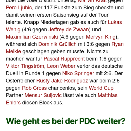
Pero Ljubic
, der 117 Punkte zum Sieg checkte und
damit seinen ersten Saisonsieg auf der Tour
feierte. Knapp Niederlagen gab es auch für
Lukas
Wenig
(4:6 gegen
Jeffrey de Zwaan
) und
Maximilian Czerwinski
(4:6 gegen
Mervyn King
),
während sich
Dominik Grüllich
mit 3:6 gegen
Ryan
Meikle
geschlagen geben musste. Nichts zu
machen war für
Pascal Rupprecht
beim 1:6 gegen
Viktor Tingström
,
Leon Weber
verlor das deutsche
Duell in Runde 1 gegen
Niko Springer
mit 2:6. Der
Österreicher
Rusty-Jake Rodriguez
war beim 2:6
gegen
Rob Cross
chancenlos, sein
World Cup
Partner
Mensur Suljovic
lässt wie auch
Matthias
Ehlers
diesen Block aus.
Wie geht es bei der PDC weiter?