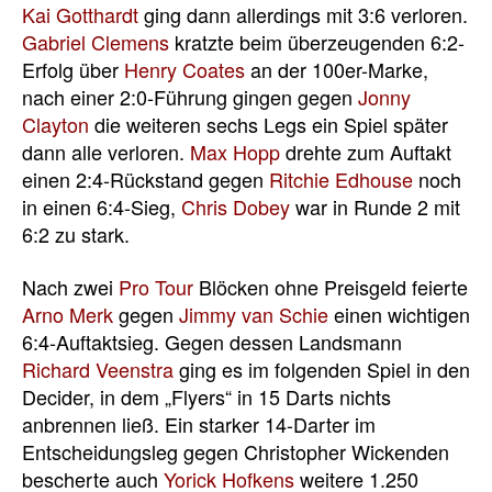
Kai Gotthardt
ging dann allerdings mit 3:6 verloren.
Gabriel Clemens
kratzte beim überzeugenden 6:2-
Erfolg über
Henry Coates
an der 100er-Marke,
nach einer 2:0-Führung gingen gegen
Jonny
Clayton
die weiteren sechs Legs ein Spiel später
dann alle verloren.
Max Hopp
drehte zum Auftakt
einen 2:4-Rückstand gegen
Ritchie Edhouse
noch
in einen 6:4-Sieg,
Chris Dobey
war in Runde 2 mit
6:2 zu stark.
Nach zwei
Pro Tour
Blöcken ohne Preisgeld feierte
Arno Merk
gegen
Jimmy van Schie
einen wichtigen
6:4-Auftaktsieg. Gegen dessen Landsmann
Richard Veenstra
ging es im folgenden Spiel in den
Decider, in dem „Flyers“ in 15 Darts nichts
anbrennen ließ. Ein starker 14-Darter im
Entscheidungsleg gegen Christopher Wickenden
bescherte auch
Yorick Hofkens
weitere 1.250