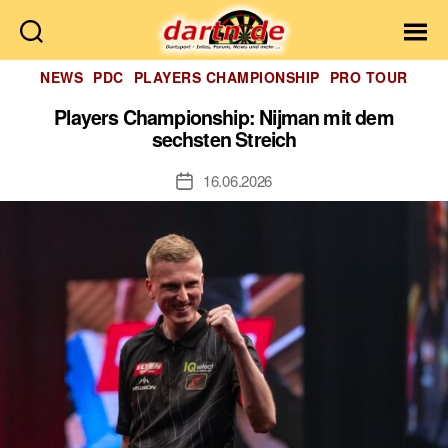
Dartn.de
Kategorien
NEWS
PDC
PLAYERS CHAMPIONSHIP
PRO TOUR
Players Championship: Nijman mit dem
sechsten Streich
16.06.2026
Veröffentlichungsdatum