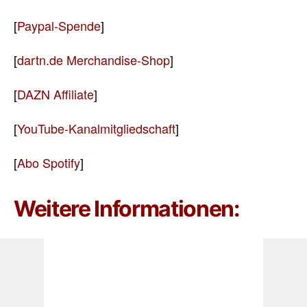
[
Paypal-Spende
]
[
dartn.de Merchandise-Shop
]
[
DAZN Affiliate
]
[
YouTube-Kanalmitgliedschaft
]
[
Abo Spotify
]
Weitere Informationen:
Alle weiteren Infos zur Pro Tour gibt es auf der
[
Turnierseite
]
Diskussionen zum Turnier gibt’s in unserem
[
Forum
]