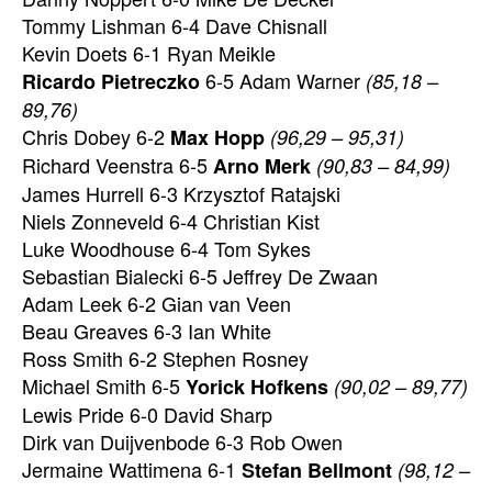
Tommy Lishman 6-4 Dave Chisnall
Kevin Doets 6-1 Ryan Meikle
6-5 Adam Warner
Ricardo Pietreczko
(85,18 –
89,76)
Chris Dobey 6-2
Max Hopp
(96,29 – 95,31)
Richard Veenstra 6-5
Arno Merk
(90,83 – 84,99)
James Hurrell 6-3 Krzysztof Ratajski
Niels Zonneveld 6-4 Christian Kist
Luke Woodhouse 6-4 Tom Sykes
Sebastian Bialecki 6-5 Jeffrey De Zwaan
Adam Leek 6-2 Gian van Veen
Beau Greaves 6-3 Ian White
Ross Smith 6-2 Stephen Rosney
Michael Smith 6-5
Yorick Hofkens
(90,02 – 89,77)
Lewis Pride 6-0 David Sharp
Dirk van Duijvenbode 6-3 Rob Owen
Jermaine Wattimena 6-1
Stefan Bellmont
(98,12 –