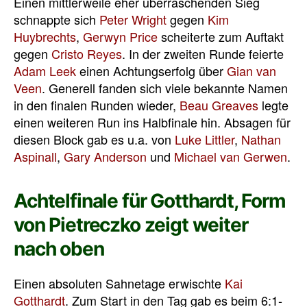
Einen mittlerweile eher überraschenden Sieg
schnappte sich
Peter Wright
gegen
Kim
Huybrechts
,
Gerwyn Price
scheiterte zum Auftakt
gegen
Cristo Reyes
. In der zweiten Runde feierte
Adam Leek
einen Achtungserfolg über
Gian van
Veen
. Generell fanden sich viele bekannte Namen
in den finalen Runden wieder,
Beau Greaves
legte
einen weiteren Run ins Halbfinale hin. Absagen für
diesen Block gab es u.a. von
Luke Littler
,
Nathan
Aspinall
,
Gary Anderson
und
Michael van Gerwen
.
Achtelfinale für Gotthardt, Form
von Pietreczko zeigt weiter
nach oben
Einen absoluten Sahnetage erwischte
Kai
Gotthardt
. Zum Start in den Tag gab es beim 6:1-