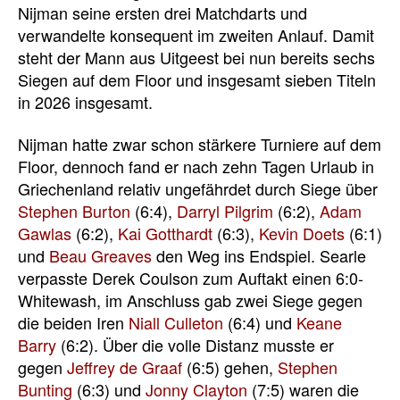
Nijman seine ersten drei Matchdarts und
verwandelte konsequent im zweiten Anlauf. Damit
steht der Mann aus Uitgeest bei nun bereits sechs
Siegen auf dem Floor und insgesamt sieben Titeln
in 2026 insgesamt.
Nijman hatte zwar schon stärkere Turniere auf dem
Floor, dennoch fand er nach zehn Tagen Urlaub in
Griechenland relativ ungefährdet durch Siege über
Stephen Burton
(6:4),
Darryl Pilgrim
(6:2),
Adam
Gawlas
(6:2),
Kai Gotthardt
(6:3),
Kevin Doets
(6:1)
und
Beau Greaves
den Weg ins Endspiel. Searle
verpasste Derek Coulson zum Auftakt einen 6:0-
Whitewash, im Anschluss gab zwei Siege gegen
die beiden Iren
Niall Culleton
(6:4) und
Keane
Barry
(6:2). Über die volle Distanz musste er
gegen
Jeffrey de Graaf
(6:5) gehen,
Stephen
Bunting
(6:3) und
Jonny Clayton
(7:5) waren die