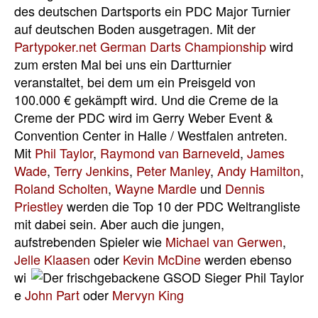
des
deutschen Dartsports ein PDC Major Turnier
auf deutschen Boden ausgetragen. Mit der
Partypoker.net German Darts Championship
wird
zum ersten Mal bei uns ein Dartturnier
veranstaltet, bei dem um ein Preisgeld von
100.000 € gekämpft wird. Und die Creme de la
Creme der PDC wird im Gerry Weber Event &
Convention Center in Halle / Westfalen antreten.
Mit
Phil Taylor
,
Raymond van Barneveld
,
James
Wade
,
Terry Jenkins
,
Peter Manley
,
Andy Hamilton
,
Roland Scholten
,
Wayne Mardle
und
Dennis
Priestley
werden die Top 10 der PDC Weltrangliste
mit dabei sein. Aber auch die jungen,
aufstrebenden Spieler wie
Michael van Gerwen
,
Jelle Klaasen
oder
Kevin McDine
werden ebenso
wi
e
John Part
oder
Mervyn King