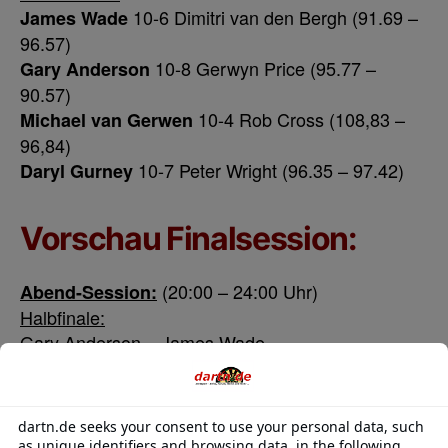
10-6 Dimitri van den Bergh (91.69 –
James Wade
96.57)
10-8 Gerwyn Price (95.77 –
Gary Anderson
90.57)
10-4 Rob Cross (108,83 –
Michael van Gerwen
96,84)
10-7 Peter Wright (96.35 – 97.42)
Daryl Gurney
Vorschau Finalsession:
(20:00 – 24:00 Uhr)
Abend-Session:
Halbfinale:
Gary Anderson – James Wade
Michael van Gerwen – Daryl Gurney
Finale:
Anderson/Wade – van Gerwen/Gurney