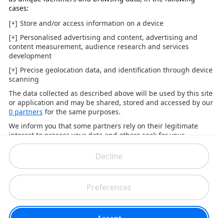
Modus 2017:
Best of 11 Legs
1. Runde:
Best of 11 Legs
Achtelfinale:
Best of 19 Legs
Viertelfinale:
Best of 21 Legs
Halbfinale:
Best of 21 Legs
Finale:
Preisgeld 2017:
£50.000
Sieger:
£25.000
Runner-Up:
£16.500
Halbfinale:
£12.500
Viertelfinale:
£7.500
Letzte 16: