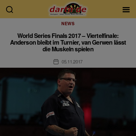
Dartn.de
Kategorien
NEWS
World Series Finals 2017 – Viertelfinale:
Anderson bleibt im Turnier, van Gerwen lässt
die Muskeln spielen
05.11.2017
Veröffentlichungsdatum