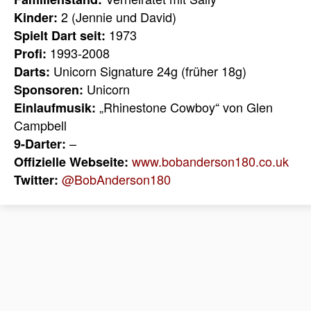
2 (Jennie und David)
Kinder:
1973
Spielt Dart seit:
1993-2008
Profi:
Unicorn Signature 24g (früher 18g)
Darts:
Unicorn
Sponsoren:
„Rhinestone Cowboy“ von Glen
Einlaufmusik:
Campbell
–
9-Darter:
www.bobanderson180.co.uk
Offizielle Webseite:
@BobAnderson180
Twitter: