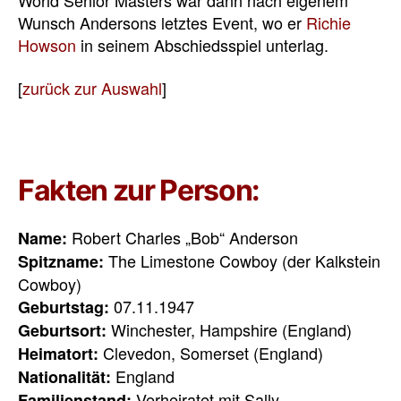
World Senior Masters war dann nach eigenem
Wunsch Andersons letztes Event, wo er
Richie
Howson
in seinem Abschiedsspiel unterlag.
[
zurück zur Auswahl
]
Fakten zur Person:
Robert Charles „Bob“ Anderson
Name:
The Limestone Cowboy (der Kalkstein
Spitzname:
Cowboy)
07.11.1947
Geburtstag:
Winchester, Hampshire (England)
Geburtsort:
Clevedon, Somerset (England)
Heimatort:
England
Nationalität:
Verheiratet mit Sally
Familienstand: