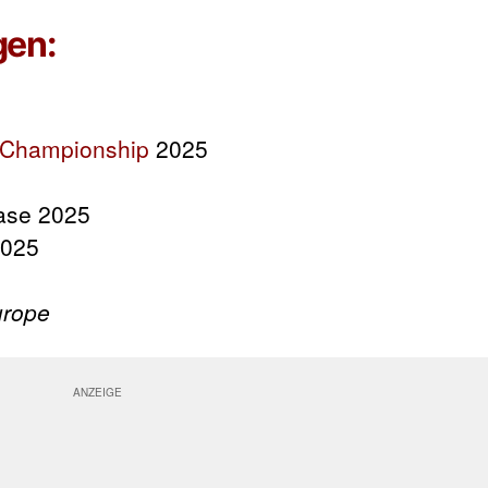
gen:
 Championship
2025
se 2025
2025
urope