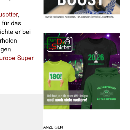
sotter
,
 für das
ichte er bei
erholen
egen
urope Super
ANZEIGEN