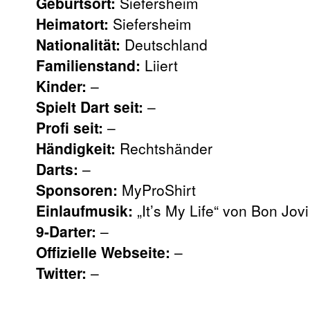
Geburtsort:
Siefersheim
Heimatort:
Siefersheim
Nationalität:
Deutschland
Familienstand:
Liiert
Kinder:
–
Spielt Dart seit:
–
Profi seit:
–
Händigkeit:
Rechtshänder
Darts:
–
Sponsoren:
MyProShirt
Einlaufmusik:
„It’s My Life“ von Bon Jovi
9-Darter:
–
Offizielle Webseite:
–
Twitter:
–