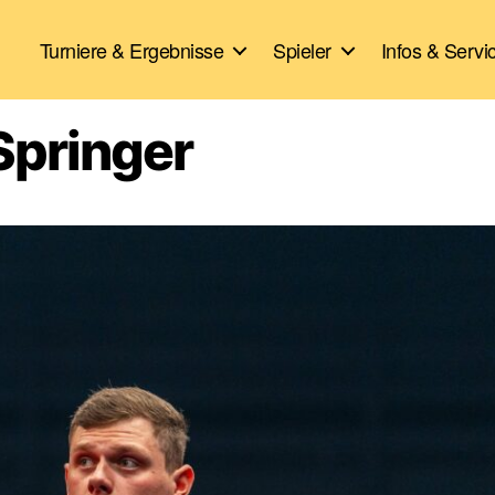
Turniere & Ergebnisse
Spieler
Infos & Servi
 Springer