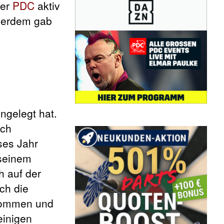
der
PDC
aktiv
ßerdem gab
ingelegt hat.
ich
ses Jahr
 seinem
h auf der
ch die
enommen und
einigen