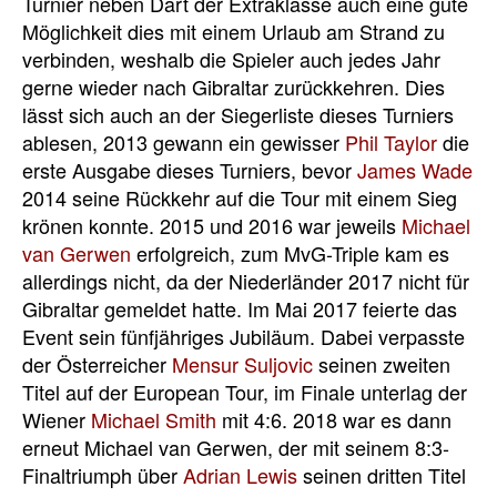
Turnier neben Dart der Extraklasse auch eine gute
Möglichkeit dies mit einem Urlaub am Strand zu
verbinden, weshalb die Spieler auch jedes Jahr
gerne wieder nach Gibraltar zurückkehren. Dies
lässt sich auch an der Siegerliste dieses Turniers
ablesen, 2013 gewann ein gewisser
Phil Taylor
die
erste Ausgabe dieses Turniers, bevor
James Wade
2014 seine Rückkehr auf die Tour mit einem Sieg
krönen konnte. 2015 und 2016 war jeweils
Michael
van Gerwen
erfolgreich, zum MvG-Triple kam es
allerdings nicht, da der Niederländer 2017 nicht für
Gibraltar gemeldet hatte. Im Mai 2017 feierte das
Event sein fünfjähriges Jubiläum. Dabei verpasste
der Österreicher
Mensur Suljovic
seinen zweiten
Titel auf der European Tour, im Finale unterlag der
Wiener
Michael Smith
mit 4:6. 2018 war es dann
erneut Michael van Gerwen, der mit seinem 8:3-
Finaltriumph über
Adrian Lewis
seinen dritten Titel