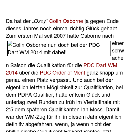
Da hat der
Colin Osborne
ja gegen Ende
„Ozzy“
dieses Jahres noch einmal richtig Glück gehabt.
Zum ersten
Mal seit 2007 hatte Osborne nach
einer
schw
ache
n Saison die Qualifikation für die
PDC Dart WM
2014
über die
PDC Order of Merit
ganz knapp um
genau einen Platz verpasst. Und auch bei der
eigentlich letzten Möglichkeit zur Qualifikation, bei
dem PDPA Qualifier, hatte er kein Glück und
unterlag zwei Runden zu früh im Viertelfinale mit
2:5 dem späteren Qualifikanten Ian Moss. Damit
war der WM-Zug für ihn in diesem Jahr eigentlich
definitiv abgefahren, wenn, ja wenn nicht der
phillipinische Qualifikant Edward Santos jetzt