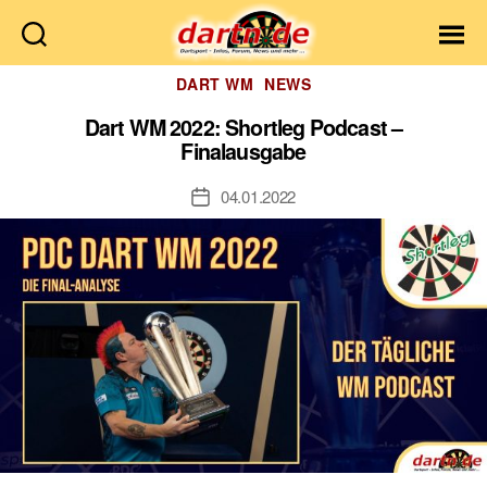
Dartn.de
Kategorien
DART WM
NEWS
Dart WM 2022: Shortleg Podcast –
Finalausgabe
04.01.2022
Veröffentlichungsdatum