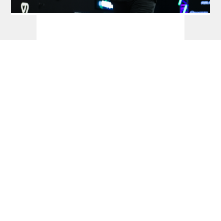
Die aktuellen PDC- und WDF-
Weltranglisten - dartn.de
Dart im TV - dartn.de