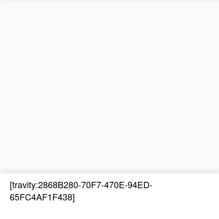
[travity:2868B280-70F7-470E-94ED-
65FC4AF1F438]