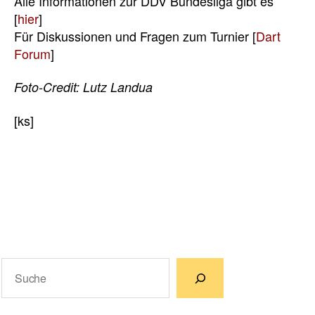
Alle Informationen zur DDV Bundesliga gibt es
[
hier
]
Für Diskussionen und Fragen zum Turnier [
Dart
Forum
]
Foto-Credit: Lutz Landua
[ks]
Suchen
Wenn die Ergebnisse der automatischen Vervollständigun