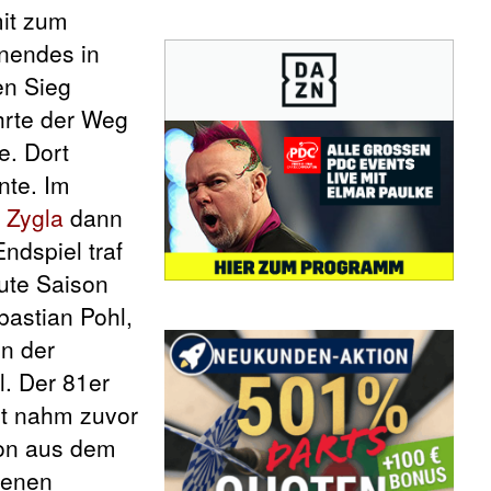
mit zum
enendes in
en Sieg
hrte der Weg
e. Dort
nte. Im
 Zygla
dann
ndspiel traf
ute Saison
bastian Pohl,
nn der
l. Der 81er
t nahm zuvor
son aus dem
renen