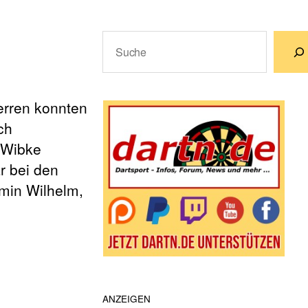
Suchen
Wenn die Ergebnisse der automatische
erren konnten
ch
n Wibke
r bei den
rmin Wilhelm,
ANZEIGEN