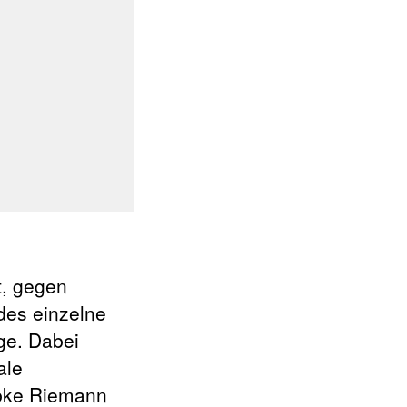
t, gegen
edes einzelne
ge. Dabei
ale
ibke Riemann