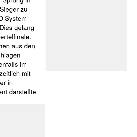
Sieger zu
KO System
 Dies gelang
rtelfinale.
chen aus den
chlagen
nfalls im
eitlich mit
er in
t darstellte.