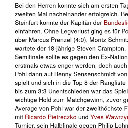
Bei den Herren konnte sich am ersten T
zweiten Mal nacheinander erfolgreich. B
Steinfurt konnte der Kapitän der
Bundesl
einfahren. Ohne Legverlust ging es für P
über Marcus Prenzel (4:0), Moritz Schmitz 
wartete der 18-jährige Steven Crampton, 
Semifinale sollte es gegen den Ex-Nation
erstmals etwas enger werden, doch auch h
Pohl dann auf Benny Sensenschmidt von d
spielt und sich in die Top 8 der Ranglist
bis zum 3:3 Unentschieden war das Spiel
wichtige Hold zum Matchgewinn, zuvor ges
Average von Pohl war der zweithöchste
mit
Ricardo Pietreczko
und
Yves Wawrzy
Turnier, sein Halbfinale gegen Philip Lo