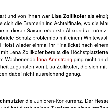
rt und von ihnen war
Lisa Zollikofer
als einzi
e sich die Bremerin ins Achtelfinale, wo sie Ma
e in dieser Saison erstarkte Alexandra Lorenz-
riele Schulz problemlos mit einem Whitewash
 Holst wieder einmal ihr Finalticket nach eine
it Lena Zollikofer bereits die Höchstplatzierte
 dem Wochenende
Irina Armstrong
ging nicht an d
it zugunsten von Lisa Zollikofer, die sich mit
ncen dabei nicht ausreichend genug.
chmutzler
die Junioren-Konkurrenz. Der Hesse
e und hat durch seinen Turniersieg einen große