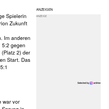
ANZEIGEN
ge Spielerin
rion Zukunft
. Im anderen
m 5:2 gegen
 (Platz 2) der
en Start. Das
 5:1
 war vor
n Sprung in