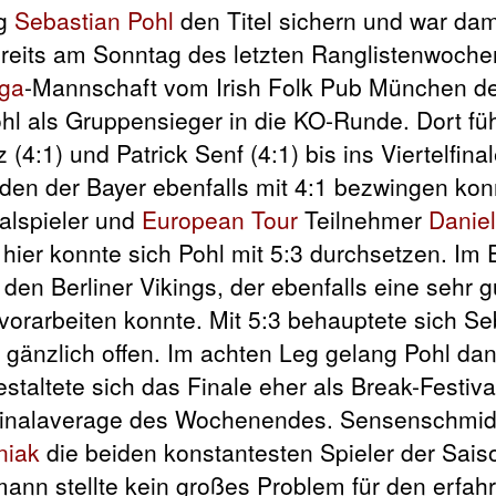
ag
Sebastian Pohl
den Titel sichern und war da
ereits am Sonntag des letzten Ranglistenwoch
iga
-Mannschaft vom Irish Folk Pub München d
ohl als Gruppensieger in die KO-Runde. Dort fü
(4:1) und Patrick Senf (4:1) bis ins Viertelfinal
den der Bayer ebenfalls mit 4:1 bezwingen kon
alspieler und
European Tour
Teilnehmer
Daniel
ier konnte sich Pohl mit 5:3 durchsetzen. Im E
en Berliner Vikings, der ebenfalls eine sehr g
e vorarbeiten konnte. Mit 5:3 behauptete sich Se
 gänzlich offen. Im achten Leg gelang Pohl da
taltete sich das Finale eher als Break-Festiva
 Finalaverage des Wochenendes. Sensenschmid
niak
die beiden konstantesten Spieler der Sai
hmann stellte kein großes Problem für den erfah