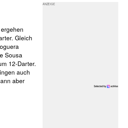
 ergehen
rter. Gleich
Noguera
de Sousa
um 12-Darter.
gingen auch
dann aber