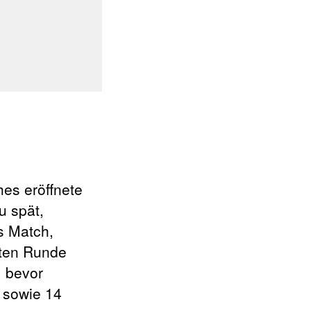
es eröffnete
u spät,
s Match,
ften Runde
, bevor
, sowie 14