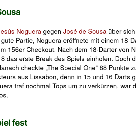
Sousa
Jesús Noguera
gegen
José de Sousa
über sich
 gute Partie, Noguera eröffnete mit einem 18-Da
inem 156er Checkout. Nach dem 18-Darter von 
18 das erste Break des Spiels einholen. Doch 
 danach checkte „The Special One“ 88 Punkte z
teurs aus Lissabon, denn in 15 und 16 Darts 
guera traf nochmal Tops um zu verkürzen, war 
os.
iel fest