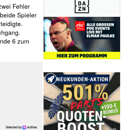
zwei Fehler
 beide Spieler
eidigte.
chgang.
Runde 6 zum