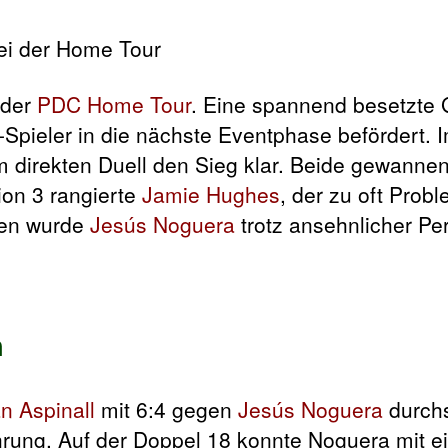
 der
PDC Home Tour
. Eine spannend besetzte 
pieler in die nächste Eventphase befördert. Im
 direkten Duell den Sieg klar. Beide gewannen
ion 3 rangierte
Jamie Hughes
, der zu oft Prob
gen wurde
Jesús Noguera
trotz ansehnlicher P
h
n Aspinall
mit 6:4 gegen
Jesús Noguera
durchs
rung. Auf der Doppel 18 konnte Noguera mit e