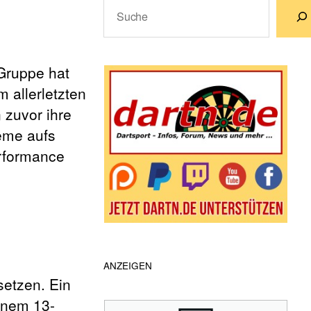
Suchen
Wenn die Ergebnisse der automatische
Gruppe hat
 allerletzten
 zuvor ihre
leme aufs
erformance
ANZEIGEN
etzen. Ein
inem 13-