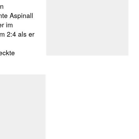
en
te Aspinall
er im
m 2:4 als er
eckte