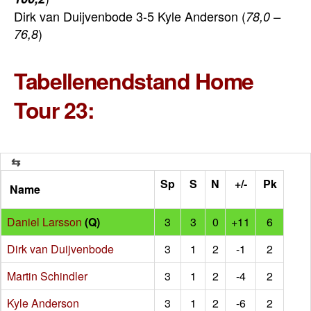
Dirk van Duijvenbode 3-5 Kyle Anderson (
78,0 –
)
76,8
Tabellenendstand Home
Tour 23:
Sp
S
N
+/-
Pk
Name
Daniel Larsson
(Q)
3
3
0
+11
6
Dirk van Duijvenbode
3
1
2
-1
2
Martin Schindler
3
1
2
-4
2
Kyle Anderson
3
1
2
-6
2