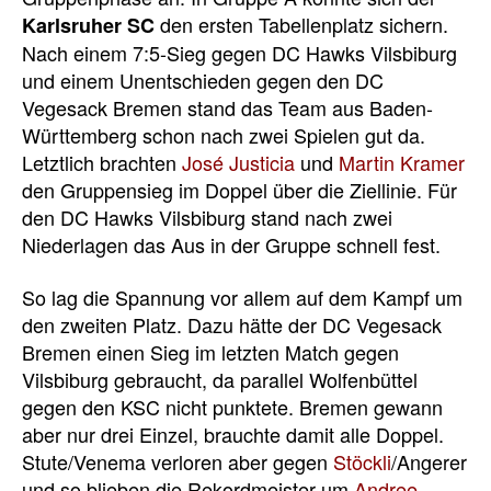
den ersten Tabellenplatz sichern.
Karlsruher SC
Nach einem 7:5-Sieg gegen DC Hawks Vilsbiburg
und einem Unentschieden gegen den DC
Vegesack Bremen stand das Team aus Baden-
Württemberg schon nach zwei Spielen gut da.
Letztlich brachten
José Justicia
und
Martin Kramer
den Gruppensieg im Doppel über die Ziellinie. Für
den DC Hawks Vilsbiburg stand nach zwei
Niederlagen das Aus in der Gruppe schnell fest.
So lag die Spannung vor allem auf dem Kampf um
den zweiten Platz. Dazu hätte der DC Vegesack
Bremen einen Sieg im letzten Match gegen
Vilsbiburg gebraucht, da parallel Wolfenbüttel
gegen den KSC nicht punktete. Bremen gewann
aber nur drei Einzel, brauchte damit alle Doppel.
Stute/Venema verloren aber gegen
Stöckli
/Angerer
und so blieben die Rekordmeister um
Andree