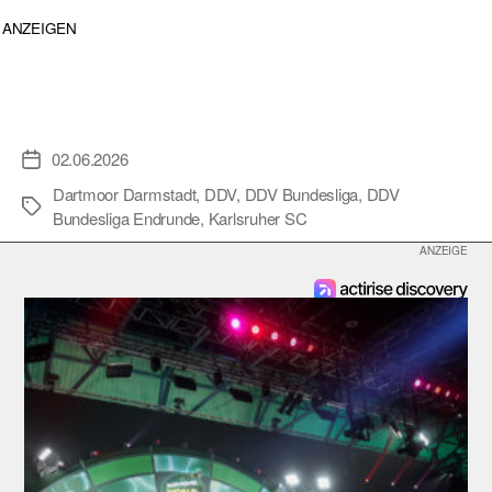
ANZEIGEN
02.06.2026
Veröffentlichungsdatum
Dartmoor Darmstadt
,
DDV
,
DDV Bundesliga
,
DDV
Schlagwörter
Bundesliga Endrunde
,
Karlsruher SC