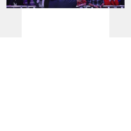
Dart Turniere - NZ Darts Masters 2025 -
dartn.de
Tourcardholder Qualifier: Doppel-Quali für
Barney und Reyes, Greaves und Suljovic