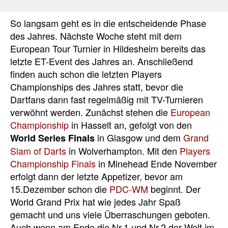
So langsam geht es in die entscheidende Phase
des Jahres. Nächste Woche steht mit dem
European Tour Turnier in Hildesheim bereits das
letzte ET-Event des Jahres an. Anschließend
finden auch schon die letzten Players
Championships des Jahres statt, bevor die
Dartfans dann fast regelmäßig mit TV-Turnieren
verwöhnt werden. Zunächst stehen die
European
Championship
in Hasselt an, gefolgt von den
in Glasgow und dem
Grand
World Series Finals
Slam of Darts
in Wolverhampton. Mit den
Players
Championship Finals
in Minehead Ende November
erfolgt dann der letzte Appetizer, bevor am
15.Dezember schon die
PDC-WM
beginnt. Der
World Grand Prix hat wie jedes Jahr Spaß
gemacht und uns viele Überraschungen geboten.
Auch wenn am Ende die Nr.1 und Nr.2 der Welt im