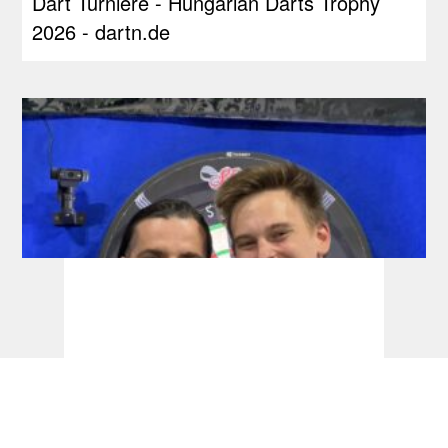
Dart Turniere - Hungarian Darts Trophy
2026 - dartn.de
RDL Open: Pietreczko macht Triple perfekt