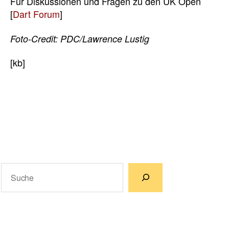
Für Diskussionen und Fragen zu den UK Open
[
Dart Forum
]
Foto-Credit: PDC/Lawrence Lustig
[kb]
Suchen
Wenn die Ergebnisse der automatischen Vervollständigun