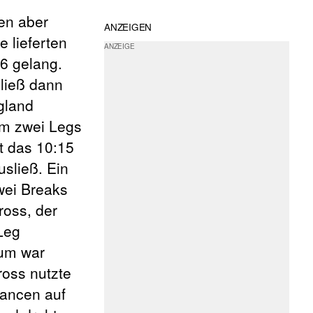
en aber
ANZEIGEN
 lieferten
6 gelang.
ließ dann
gland
um zwei Legs
t das 10:15
usließ. Ein
wei Breaks
ross, der
Leg
tum war
ross nutzte
hancen auf