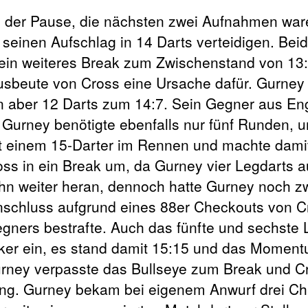
s der Pause, die nächsten zwei Aufnahmen war
seinen Aufschlag in 14 Darts verteidigen. Beide
ein weiteres Break zum Zwischenstand von 13:
sbeute von Cross eine Ursache dafür. Gurney 
nn aber 12 Darts zum 14:7. Sein Gegner aus En
, Gurney benötigte ebenfalls nur fünf Runden, 
mit einem 15-Darter im Rennen und machte dami
oss in ein Break um, da Gurney vier Legdarts a
 ihn weiter heran, dennoch hatte Gurney noch z
Anschluss aufgrund eines 88er Checkouts von C
gners bestrafte. Auch das fünfte und sechste 
iker ein, es stand damit 15:15 und das Momen
Gurney verpasste das Bullseye zum Break und C
ung. Gurney bekam bei eigenem Anwurf drei C