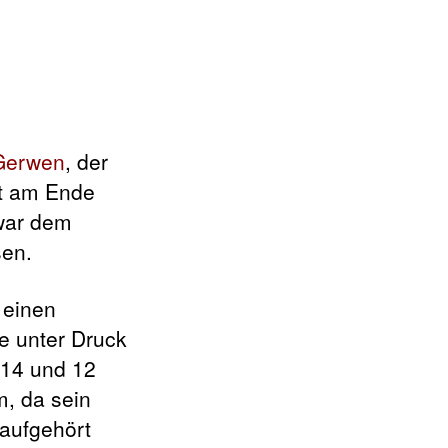
Gerwen
, der
lt am Ende
 war dem
sen.
 einen
te unter Druck
 14 und 12
m, da sein
 aufgehört