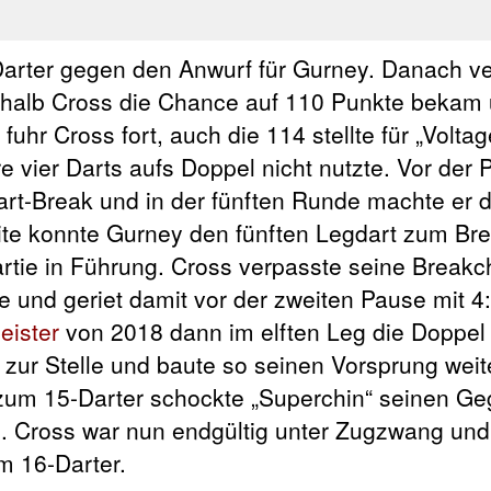
Darter gegen den Anwurf für Gurney. Danach v
eshalb Cross die Chance auf 110 Punkte bekam
fuhr Cross fort, auch die 114 stellte für „Voltag
 vier Darts aufs Doppel nicht nutzte. Vor der 
Dart-Break und in der fünften Runde machte er 
ite konnte Gurney den fünften Legdart zum Br
artie in Führung. Cross verpasste seine Breakc
und geriet damit vor der zweiten Pause mit 4:
eister
von 2018 dann im elften Leg die Doppel
zur Stelle und baute so seinen Vorsprung weite
zum 15-Darter schockte „Superchin“ seinen Ge
. Cross war nun endgültig unter Zugzwang und 
m 16-Darter.