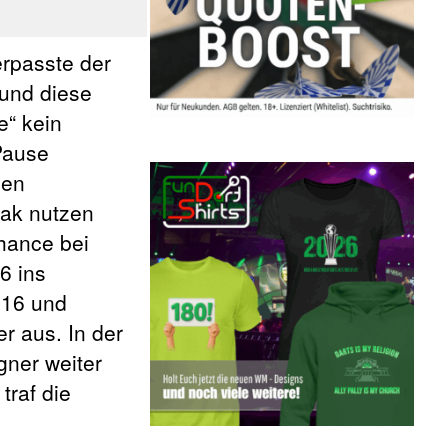
erpasste der
 und diese
e“ kein
Pause
den
eak nutzen
hance bei
6 ins
 16 und
r aus. In der
gner weiter
traf die