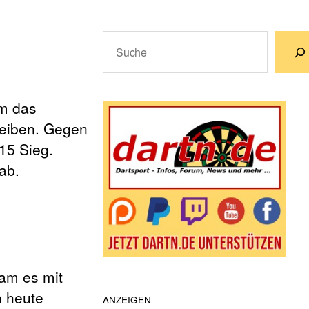
Suchen
Wenn die Ergebnisse der automatische
em das
bleiben. Gegen
15 Sieg.
ab.
am es mit
h heute
ANZEIGEN