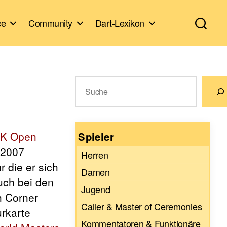
ce
Community
Dart-Lexikon
Suchen
Wenn die Ergebnisse der automatische
K Open
Spieler
2007
Herren
r die er sich
Damen
Auch bei den
Jugend
h Corner
Caller & Master of Ceremonies
urkarte
Kommentatoren & Funktionäre