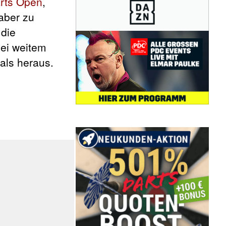
arts Open
,
aber zu
 die
bei weitem
als heraus.