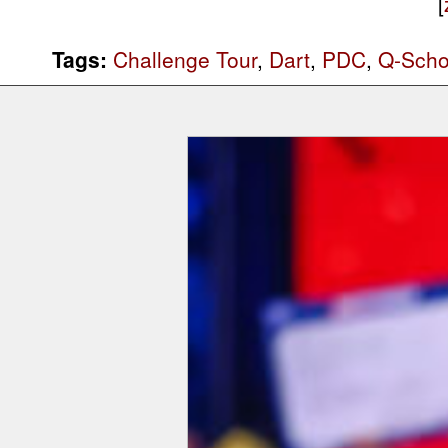
[
Tags:
Challenge Tour
,
Dart
,
PDC
,
Q-Scho