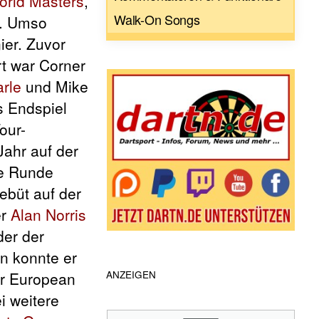
orld Masters
,
Walk-On Songs
n. Umso
ier. Zuvor
rt war Corner
rle
und Mike
s Endspiel
our-
Jahr auf der
te Runde
ebüt auf der
er
Alan Norris
der der
en konnte er
ANZEIGEN
er European
i weitere