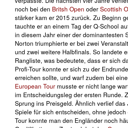
verpasste. Die nächsten vier Jahre verli
noch bei den
Britsh Open
oder
Scottish 
stärker kam er 2015 zurück. Zu Beginn g
tauchte er an einem Tag der Q-School au
in diesem Jahr einer der dominantesten 
Norton triumphierte er bei zwei Veranstal
und zwei weitere Halbfinals. So landete e
Rangliste, was bedeutete, dass er sich da
Profi-Tour konnte er sich zu der Endrund
erreichen sollte, und warf zudem bei eine
European Tour
musste er nicht lange wa
im Entscheidungsleg der ersten Runde. 
Sprung ins Preisgeld. Ähnlich verlief das 
Spiele für sich entscheiden, ohne jedoc
Tour konnte man den Engländer noch häu