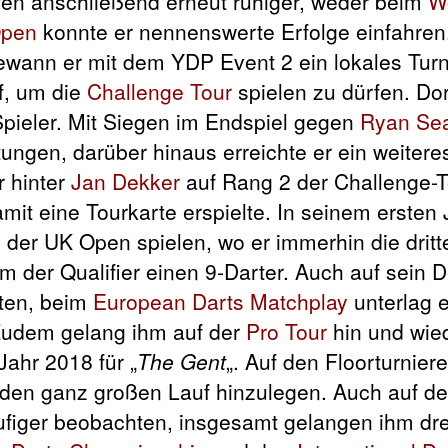
efen anschließend erneut ruhiger, weder beim
W
Open
konnte er nennenswerte Erfolge einfahre
ewann er mit dem YDP Event 2 ein lokales Turn
f, um die
Challenge Tour
spielen zu dürfen. Do
Spieler. Mit Siegen im Endspiel gegen
Ryan Sea
tungen, darüber hinaus erreichte er ein weitere
r hinter
Jan Dekker
auf Rang 2 der Challenge-T
mit eine Tourkarte erspielte. In seinem ersten 
e der UK Open spielen, wo er immerhin die drit
m der Qualifier einen 9-Darter. Auch auf sein D
rten, beim
European Darts Matchplay
unterlag 
Zudem gelang ihm auf der
Pro Tour
hin und wie
Jahr 2018 für „
The Gent
„. Auf den Floorturnier
h den ganz großen Lauf hinzulegen. Auch auf d
figer beobachten, insgesamt gelangen ihm dre