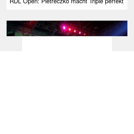
RDL Open: Pietreczko macht Triple perfekt
Ticketinfos & Sessionplan Darts-WM 2027:
PDC führt Losverfahren ein