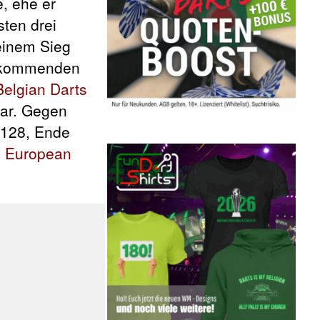
e, ehe er
sten drei
 einem Sieg
ie kommenden
Belgian Darts
ar. Gegen
 128, Ende
s
European