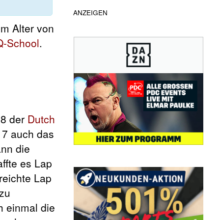
ANZEIGEN
Im Alter von
Q-School
.
28 der
Dutch
17 auch das
ann die
ffte es Lap
reichte Lap
zu
h einmal die