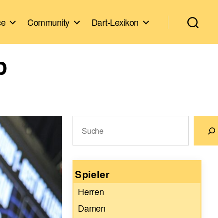
ce
Community
Dart-Lexikon
p
Suchen
Wenn die Ergebnisse der automatische
Spieler
Herren
Damen