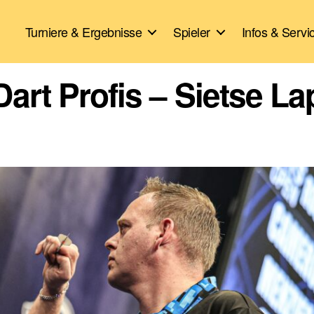
Turniere & Ergebnisse
Spieler
Infos & Servi
Dart Profis – Sietse La