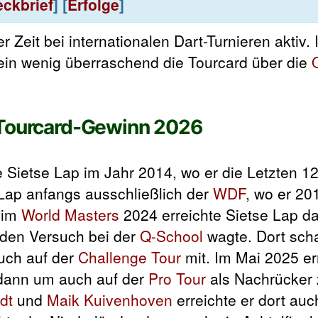
eckbrief
] [
Erfolge
]
r Zeit bei internationalen Dart-Turnieren aktiv. 
ein wenig überraschend die Tourcard über die
 Tourcard-Gewinn 2026
te Sietse Lap im Jahr 2014, wo er die Letzten 1
Lap anfangs ausschließlich der
WDF
, wo er 20
Beim
World Masters
2024 erreichte Sietse Lap d
 den Versuch bei der
Q-School
wagte. Dort scha
auch auf der
Challenge Tour
mit. Im Mai 2025 er
e dann um auch auf der
Pro Tour
als Nachrücker 
dt
und
Maik Kuivenhoven
erreichte er dort auc