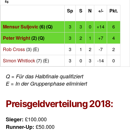
Sp
S
N
+/-
Pkt.
Mensur Suljovic
(6) (Q)
3
3
0
+14
6
Peter Wright
(2) (Q)
3
2
1
+7
4
Rob Cross
(3) (E)
3
1
2
-7
2
Simon Whitlock
(7) (E)
3
0
3
-14
0
Q = Für das Halbfinale qualifiziert
E = In der Gruppenphase eliminiert
Preisgeldverteilung 2018:
£100.000
Sieger:
£50.000
Runner-Up: