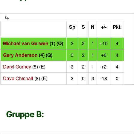
Sp
S
N
+/-
Pkt.
Michael van Gerwen
(1) (Q)
3
2
1
+10
4
Gary Anderson
(4) (Q)
3
2
1
+6
4
Daryl Gurney
(5) (E)
3
2
1
+2
4
Dave Chisnall
(8) (E)
3
0
3
-18
0
Gruppe B: