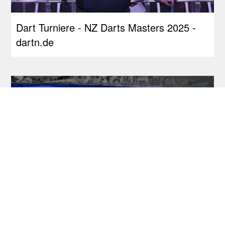
Dart Turniere - NZ Darts Masters 2025 -
dartn.de
RDL Open: Pietreczko macht Triple perfekt