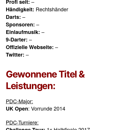
–
Profi seit:
Rechtshänder
Händigkeit:
–
Darts:
–
Sponsoren:
–
Einlaufmusik:
–
9-Darter:
–
Offizielle Webseite:
–
Twitter:
Gewonnene Titel &
Leistungen:
PDC-Major:
: Vorrunde 2014
UK Open
PDC-Turniere:
1x Halbfinale 2017
Challenge Tour: