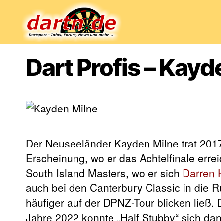
Dartn.de
Dart Profis – Kayd
Der Neuseeländer Kayden Milne trat 2017
Erscheinung, wo er das Achtelfinale erre
South Island Masters, wo er sich
Darren 
auch bei den Canterbury Classic in die R
häufiger auf der DPNZ-Tour blicken ließ.
Jahre 2022 konnte „Half Stubby“ sich da