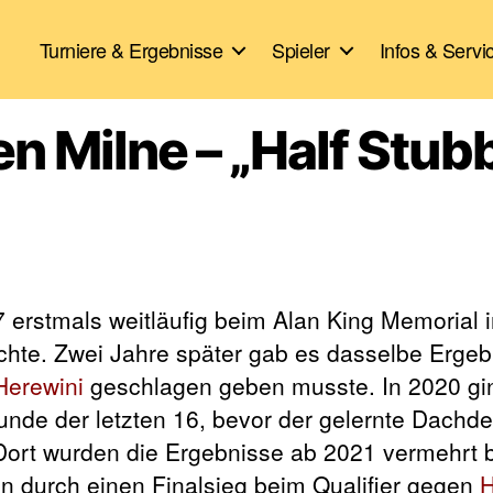
Turniere & Ergebnisse
Spieler
Infos & Servi
en Milne – „Half Stub
 erstmals weitläufig beim Alan King Memorial 
ichte. Zwei Jahre später gab es dasselbe Erge
Herewini
geschlagen geben musste. In 2020 gi
unde der letzten 16, bevor der gelernte Dachde
 Dort wurden die Ergebnisse ab 2021 vermehrt 
nn durch einen Finalsieg beim Qualifier gegen
H