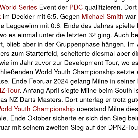
World Series
Event der
PDC
qualifizieren. Dort
k
im Decider mit 6:5. Gegen
Michael Smith
war 
ne Leggewinn mit 0:6. Ende des Jahres spielte
wo es einmal unter die letzten 32 ging. Auch be
t, blieb aber in der Gruppenphase hängen. Im
rs zum Starterfeld, scheiterte diesmal aber dir
r wie im Jahr zuvor zur Development Tour, wo e
nschließenden World Youth Championship setzte 
ase. Ende Februar 2024 gelang Milne in
seiner
Z-Tour
. Anfang April siegte Milne beim South I
das NZ Darts Masters. Dort unterlag er trotz gu
orld Youth Championship
überstand Milne dies
le. Ende Oktober sicherte er sich den Sieg be
ruar mit seinem zweiten Sieg auf der DPNZ-Tou