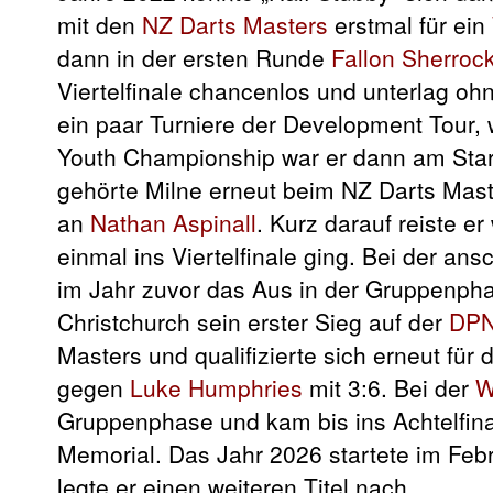
mit den
NZ Darts Masters
erstmal für ein
dann in der ersten Runde
Fallon Sherroc
Viertelfinale chancenlos und unterlag oh
ein paar Turniere der Development Tour, 
Youth Championship war er dann am Star
gehörte Milne erneut beim NZ Darts Maste
an
Nathan Aspinall
. Kurz darauf reiste e
einmal ins Viertelfinale ging. Bei der a
im Jahr zuvor das Aus in der Gruppenph
Christchurch sein erster Sieg auf der
DPN
Masters und qualifizierte sich erneut für 
gegen
Luke Humphries
mit 3:6. Bei der
W
Gruppenphase und kam bis ins Achtelfina
Memorial. Das Jahr 2026 startete im Feb
legte er einen weiteren Titel nach.