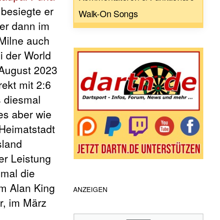
 besiegte er
Walk-On Songs
er dann im
 Milne auch
i der World
 August 2023
ekt mit 2:6
s diesmal
es aber wie
 Heimatstadt
sland
ter Leistung
mal die
im Alan King
ANZEIGEN
r
, im März