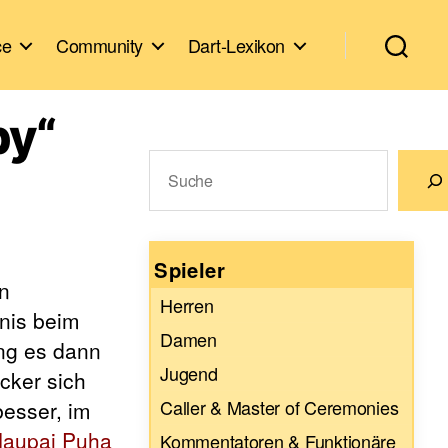
ce
Community
Dart-Lexikon
by“
Suchen
Wenn die Ergebnisse der automatische
Spieler
in
Herren
bnis beim
Damen
ng es dann
Jugend
cker sich
Caller & Master of Ceremonies
besser, im
aupai Puha
Kommentatoren & Funktionäre