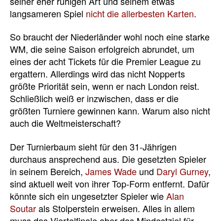
seiner eher ruhigen Art und seinem etwas
langsameren Spiel
nicht die allerbesten Karten
.
So braucht der Niederländer wohl noch eine starke
WM, die seine Saison erfolgreich abrundet, um
eines der acht Tickets für die Premier League zu
ergattern. Allerdings wird das nicht Nopperts
größte Priorität sein, wenn er nach London reist.
Schließlich weiß er inzwischen, dass er die
größten Turniere gewinnen kann. Warum also nicht
auch die Weltmeisterschaft?
Der Turnierbaum sieht für den 31-Jährigen
durchaus ansprechend aus. Die gesetzten Spieler
in seinem Bereich,
James Wade
und
Daryl Gurney
,
sind aktuell weit von ihrer Top-Form entfernt. Dafür
könnte sich ein ungesetzter Spieler wie
Alan
Soutar
als Stolperstein erweisen. Alles in allem
muss das Viertelfinale aber das Mindestziel für