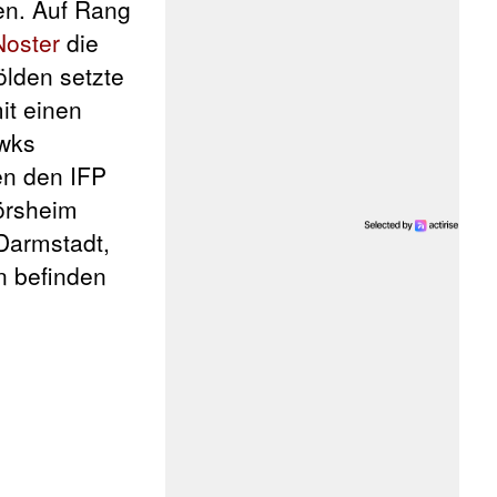
en. Auf Rang
Noster
die
ölden setzte
it einen
awks
en den IFP
örsheim
 Darmstadt,
n befinden