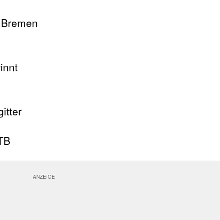
k Bremen
innt
itter
 TB