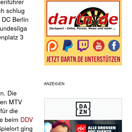
lenführer
ch schlug
 DC Berlin
Bundesliga
enplatz 3
ANZEIGEN
n. Die
 den MTV
für die
ie beim
DDV
pielort ging