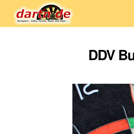
Dartn.de
DDV Bun