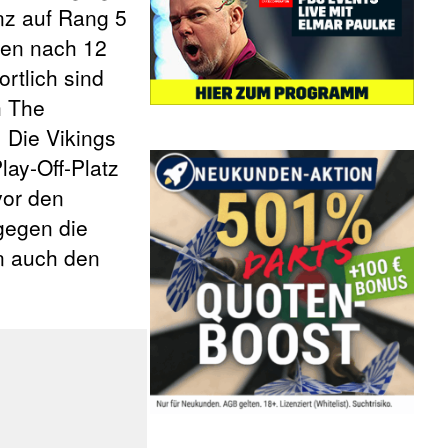
nz auf Rang 5
ehen nach 12
rtlich sind
h The
 Die Vikings
lay-Off-Platz
vor den
gegen die
nn auch den