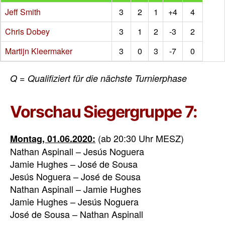
Jeff Smith
3
2
1
+4
4
Chris Dobey
3
1
2
-3
2
Martijn Kleermaker
3
0
3
-7
0
Q = Qualifiziert für die nächste Turnierphase
Vorschau Siegergruppe 7:
(ab 20:30 Uhr MESZ)
Montag, 01.06.2020:
Nathan Aspinall – Jesús Noguera
Jamie Hughes – José de Sousa
Jesús Noguera – José de Sousa
Nathan Aspinall – Jamie Hughes
Jamie Hughes – Jesús Noguera
José de Sousa – Nathan Aspinall