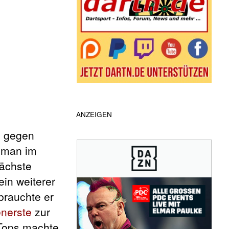
ANZEIGEN
s
gegen
ijman im
nächste
ein weiterer
brauchte er
enerste
zur
 Tops machte