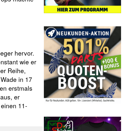
ieger hervor.
nstant wie er
der Reihe,
 Wade in 17
ren erstmals
aus, er
 einen 11-