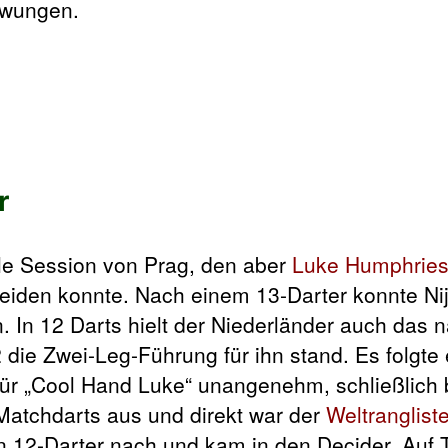
zwungen.
r
ale Session von Prag, den aber
Luke Humphrie
heiden konnte. Nach einem 13-Darter konnte N
 In 12 Darts hielt der Niederländer auch das 
die Zwei-Leg-Führung für ihn stand. Es folgte 
für „Cool Hand Luke“ unangenehm, schließlich 
 Matchdarts aus und direkt war der
Weltranglist
inen 12-Darter nach und kam in den Decider. Auf