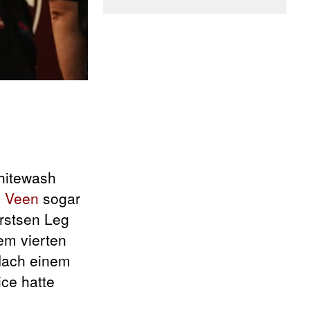
hitewash
n Veen
sogar
erstsen Leg
em vierten
 Nach einem
ice hatte