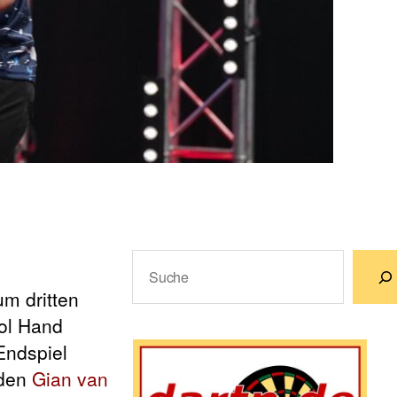
Suchen
m dritten
Wenn die Ergebnisse der automatische
ool Hand
Endspiel
rden
Gian van