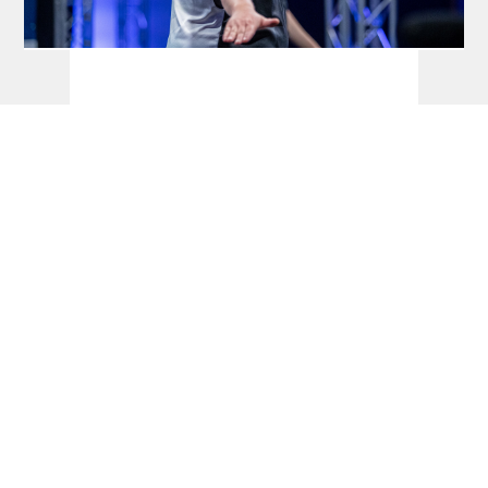
Dart Turniere - PDC Europe Next Gen
2026 - dartn.de
Players Championship: 29. Juli wird zum
Bialecki-Tag