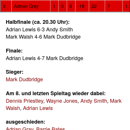
8
Adrian Gray
1
0
6
-18
22
?
1.
Halbfinale (ca. 20.30 Uhr):
Adrian Lewis 6-3 Andy Smith
Mark Walsh 4-6 Mark Dudbridge
Finale:
Adrian Lewis 4-7 Mark Dudbridge
Sieger:
Mark Dudbridge
Am 8. und letzten Spieltag wieder dabei:
Dennis Priestley
,
Wayne Jones
,
Andy Smith
,
Mark
Walsh
,
Adrian Lewis
ausgeschieden:
Adrian Gray
,
Barrie Bates