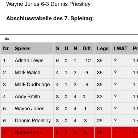
Wayne Jones 6-3 Dennis Priestley
Abschlusstabelle des 7. Spieltag:
Nr.
Spieler
S
U
N
Diff.
Legs
LWAT
Pr
1
Adrian Lewis
6
0
1
+12
39
?
1.
2
Mark Walsh
4
1
2
+9
36
?
1.
3
Mark Dudbridge
4
1
2
+6
35
?
1.
4
Andy Smith
3
0
4
0
33
?
1.
5
Wayne Jones
3
0
4
-1
31
?
1.
6
Dennis Priestley
3
0
4
-3
29
?
1.
7
Barrie Bates
3
0
4
-5
29
?
1.