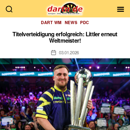
Dartn.de
Kategorien
DART WM
NEWS
PDC
Titelverteidigung erfolgreich: Littler erneut
Weltmeister!
03.01.2026
Veröffentlichungsdatum