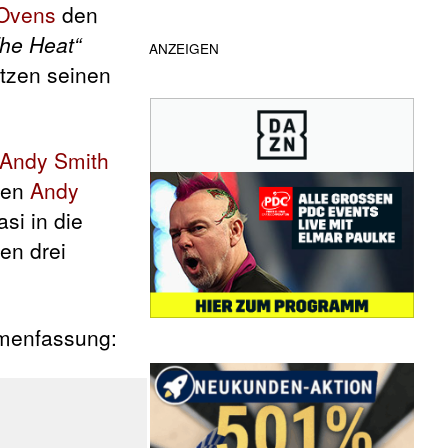
 Ovens
den
The Heat“
ANZEIGEN
tzen seinen
Andy Smith
ten
Andy
si in die
en drei
mmenfassung: