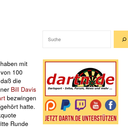
Suchen
Wenn die Ergebnisse der automatische
 haben mit
 von 100
 daß die
aner
Bill Davis
rt
bezwingen
gehört hatte.
kquote
itte Runde