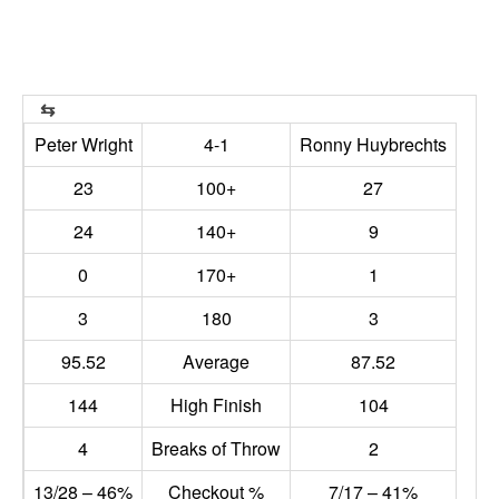
Peter Wright
4-1
Ronny Huybrechts
23
100+
27
24
140+
9
0
170+
1
3
180
3
95.52
Average
87.52
144
High Finish
104
4
Breaks of Throw
2
13/28 – 46%
Checkout %
7/17 – 41%