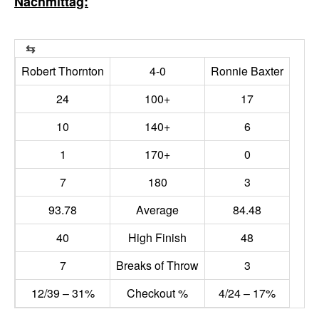
Nachmittag:
Robert Thornton
4-0
Ronnie Baxter
24
100+
17
10
140+
6
1
170+
0
7
180
3
93.78
Average
84.48
40
High Finish
48
7
Breaks of Throw
3
12/39 – 31%
Checkout %
4/24 – 17%