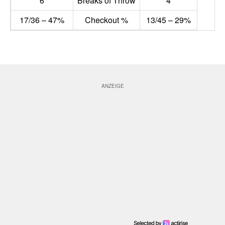
6
Breaks of Throw
4
17/36 – 47%
Checkout %
13/45 – 29%