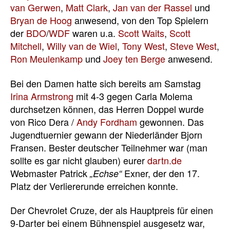
van Gerwen
,
Matt Clark
,
Jan van der Rassel
und
Bryan de Hoog
anwesend, von den Top Spielern
der
BDO
/
WDF
waren u.a.
Scott Waits
,
Scott
Mitchell
,
Willy van de Wiel
,
Tony West
,
Steve West
,
Ron Meulenkamp
und
Joey ten Berge
anwesend.
Bei den Damen hatte sich bereits am Samstag
Irina Armstrong
mit 4-3 gegen Carla Molema
durchsetzen können, das Herren Doppel wurde
von Rico Dera /
Andy Fordham
gewonnen. Das
Jugendtuernier gewann der Niederländer Bjorn
Fransen. Bester deutscher Teilnehmer war (man
sollte es gar nicht glauben) eurer
dartn.de
Webmaster Patrick
Exner, der den 17.
„Echse“
Platz der Verliererunde erreichen konnte.
Der Chevrolet Cruze, der als Hauptpreis für einen
9-Darter bei einem Bühnenspiel ausgesetz war,