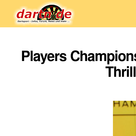
Dartn.de
Players Championsh
Thri