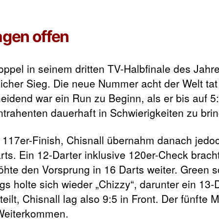
ragen offen
Doppel in seinem dritten TV-Halbfinale des Jah
tlicher Sieg. Die neue Nummer acht der Welt ta
idend war ein Run zu Beginn, als er bis auf 5:1
trahenten dauerhaft in Schwierigkeiten zu bri
 117er-Finish, Chisnall übernahm danach jedoc
Darts. Ein 12-Darter inklusive 120er-Check bra
öhte den Vorsprung in 16 Darts weiter. Green sc
s holte sich wieder „Chizzy“, darunter ein 13-D
lt, Chisnall lag also 9:5 in Front. Der fünfte 
 Weiterkommen.