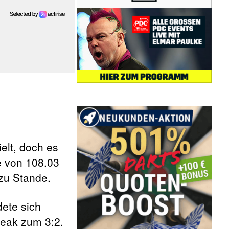
elt, doch es
e von 108.03
zu Stande.
dete sich
reak zum 3:2.