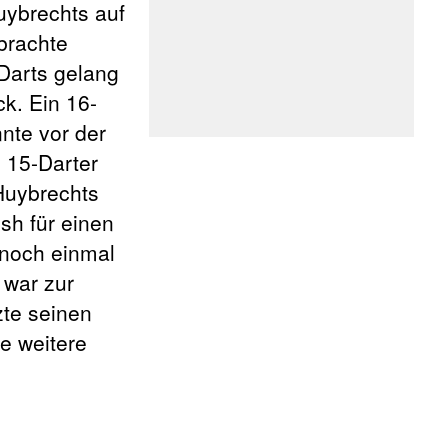
uybrechts auf
brachte
 Darts gelang
ck. Ein 16-
nte vor der
 15-Darter
 Huybrechts
sh für einen
 noch einmal
 war zur
zte seinen
ne weitere