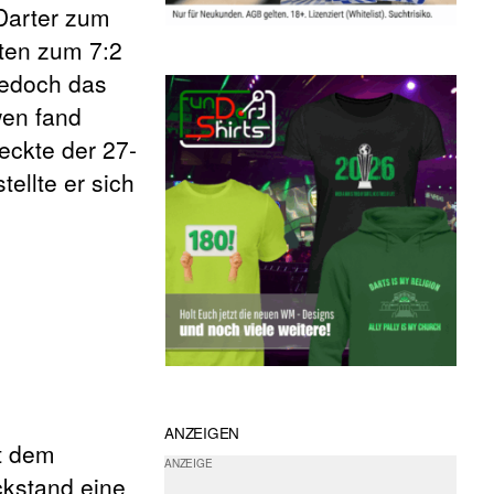
Darter zum
iten zum 7:2
jedoch das
wen fand
eckte der 27-
ellte er sich
ANZEIGEN
t dem
ckstand eine