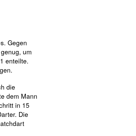
res. Gegen
t genug, um
 enteilte.
ngen.
h die
chte dem Mann
hritt in 15
arter. Die
Matchdart