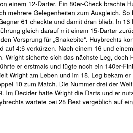
t von einem 12-Darter. Ein 80er-Check brachte H
doch mehrere Gelegenheiten zum Ausgleich. So 
 Gegner 61 checkte und damit dran blieb. In 16
Führung gleich darauf mit einem 15-Darter zurü
 den Vorsprung für „Snakebite“. Huybrechts kon
 auf 4:6 verkürzen. Nach einem 16 und einem
n. Wright sicherte sich das nächste Leg, doch
ührte er erstmals und fügte noch ein 140er-Fini
hielt Wright am Leben und im 18. Leg bekam er
oppel 10 zum Match. Die Nummer drei der Welt
9. Im Decider hatte Wright die Darts und er nut
ybrechts wartete bei 28 Rest vergeblich auf ei