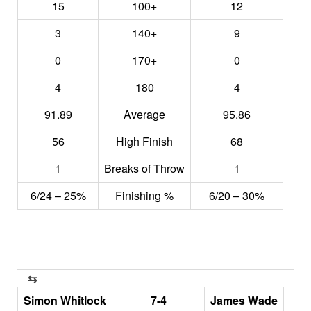
15
100+
12
3
140+
9
0
170+
0
4
180
4
91.89
Average
95.86
56
High Finish
68
1
Breaks of Throw
1
6/24 – 25%
Finishing %
6/20 – 30%
Simon Whitlock
7-4
James Wade