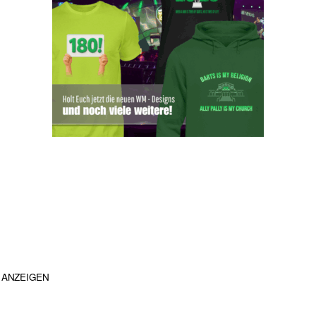
ANZEIGEN