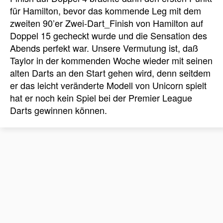
für Hamilton, bevor das kommende Leg mit dem
zweiten 90’er Zwei-Dart_Finish von Hamilton auf
Doppel 15 gecheckt wurde und die Sensation des
Abends perfekt war. Unsere Vermutung ist, daß
Taylor in der kommenden Woche wieder mit seinen
alten Darts an den Start gehen wird, denn seitdem
er das leicht veränderte Modell von Unicorn spielt
hat er noch kein Spiel bei der Premier League
Darts gewinnen können.