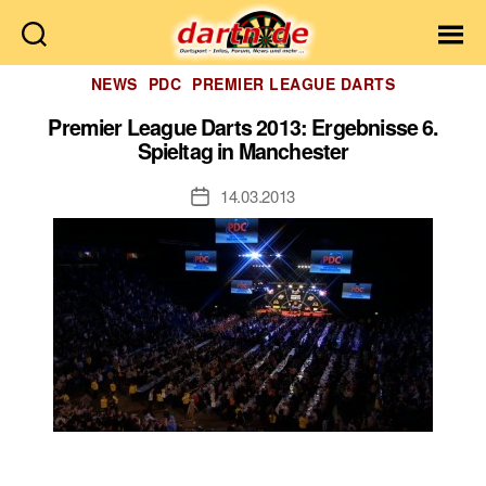
Dartn.de
Kategorien
NEWS
PDC
PREMIER LEAGUE DARTS
Premier League Darts 2013: Ergebnisse 6.
Spieltag in Manchester
14.03.2013
Veröffentlichungsdatum