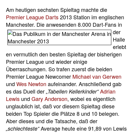
Am heutigen sechsten Spieltag machte die
Premier League Darts
2013 Station im englischen
Manchester. Die
anwesenden 8.000 Dart-Fans in
der
Halle
erlebt
en vermutlich den besten Spieltag der bisherigen
Premier League und wieder einige
Überraschungen. So trafen zuerst die beiden
Premier League Newcomer
Michael van Gerwen
und
Wes Newton
aufeinander. Anschließend gab
es das Duell der
Adrian
„Tabellen Kellerkinder“
Lewis
und
Gary Anderson
, wobei es eigentlich
unglaublich ist, daß vor diesem Spieltag diese
beiden Top Spieler die Plätze 8 und 10 belegen.
Aber dieses und die Tatsache, daß der
Average heute eine 91,89 von Lewis
„schlechteste“