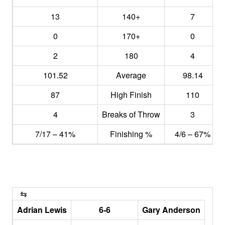
13
140+
7
0
170+
0
2
180
4
101.52
Average
98.14
87
High Finish
110
4
Breaks of Throw
3
7/17 – 41%
Finishing %
4/6 – 67%
Adrian Lewis
6-6
Gary Anderson