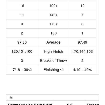
16
100+
12
11
140+
7
0
170+
3
2
180
1
97.80
Average
97.49
120,101,100
High Finish
170,144,103
3
Breaks of Throw
2
7/18 – 39%
Finishing %
4/10 – 40%
Raymond van Barneveld
6-6
Robert T