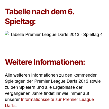
Tabelle nach dem 6.
Spieltag:
Weitere Informationen:
Alle weiteren Informationen zu den kommenden
Spieltagen der Premier League Darts 2013 sowie
zu den Spielern und alle Ergebnisse der
vergangenen Jahre findet ihr wie immer auf
unserer
Informationsseite zur Premier League
Darts
.