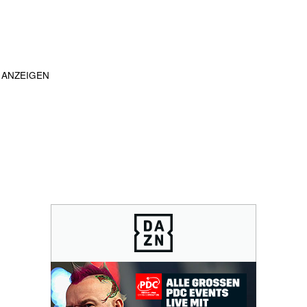
ANZEIGEN