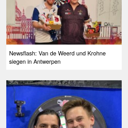
Newsflash: Van de Weerd und Krohne
siegen in Antwerpen