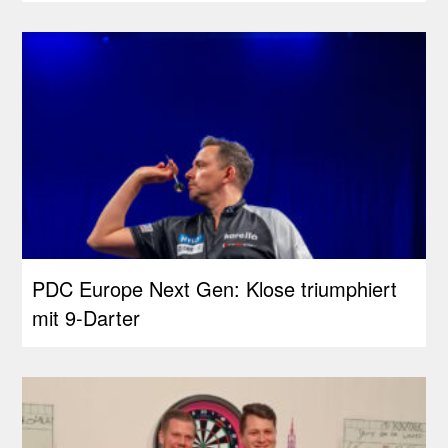
PDC Europe Next Gen: Klose triumphiert
mit 9-Darter