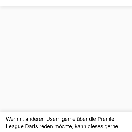
Wer mit anderen Usern gerne über die Premier
League Darts reden möchte, kann dieses gerne