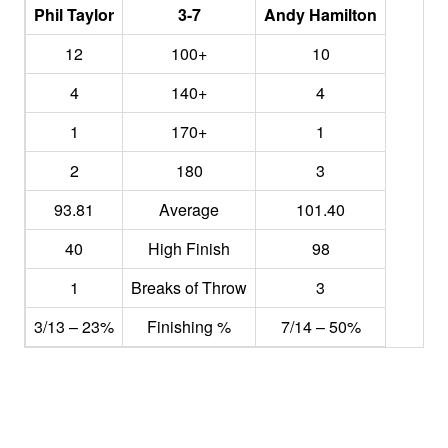
Phil Taylor
3-7
Andy Hamilton
12
100+
10
4
140+
4
1
170+
1
2
180
3
93.81
Average
101.40
40
High Finish
98
1
Breaks of Throw
3
3/13 – 23%
Finishing %
7/14 – 50%