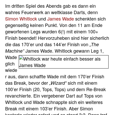
Im dritten Spiel des Abends gab es dann ein
wahres Feuerwerk an weltklasse Darts, denn
Simon Whitlock
und
James Wade
schenkten sich
gegenseitig keinen Punkt. Von den 11 am Ende
geworfenen Legs wurden 6(!) mit einem 100+
Finish beendet! Hervorzuheben sind hier sicherlich
die das 170’er und das 144’er Finish von
„The
James Wade.
Whitlock gewann Leg 1,
Machine“
Wade
glich
wiede
r aus, dann schaffte Wade mit dem 170’er Finish
das Break, bevor der
sich mit einem
„Wizard“
100’er Finish (20, Tops, Tops) und dem Re-Break
revanchierte. Ein vergebener Dart auf Tops von
Whitlock und Wade schnappte sich ein weiteres
Break mit einem 103’er Finish. Aber Simon
konterte wieder sofort und es stand 3:3. Dann traf