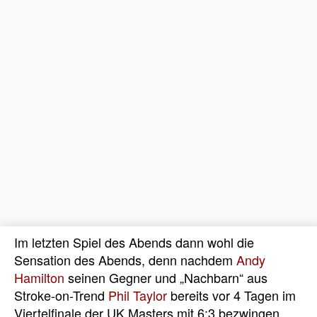
Im letzten Spiel des Abends dann wohl die
Sensation des Abends, denn nachdem
Andy
Hamilton
seinen Gegner und „Nachbarn“ aus
Stroke-on-Trend
Phil Taylor
bereits vor 4 Tagen im
Viertelfinale der UK Masters mit 6:3 bezwingen