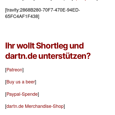
[travity:2868B280-70F7-470E-94ED-
65FC4AF1F438]
Ihr wollt Shortleg und
dartn.de unterstützen?
[
Patreon
]
[
Buy us a beer
]
[
Paypal-Spende
]
[
dartn.de Merchandise-Shop
]