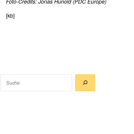
Foto-Credits: Jonas Hunold (PDC Europe)
[kb]
Suchen
Wenn die Ergebnisse der automatischen Vervollständigun