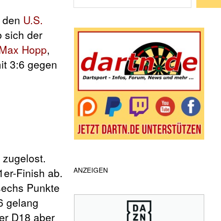
Wenn die Ergebnisse der automatische
 den
U.S.
 sich der
Max Hopp
,
it 3:6 gegen
zugelost.
ANZEIGEN
er-Finish ab.
 sechs Punkte
6 gelang
der D18 aber