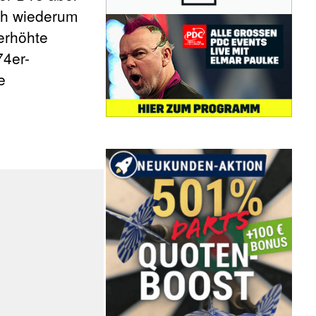
och wiederum
erhöhte
74er-
e