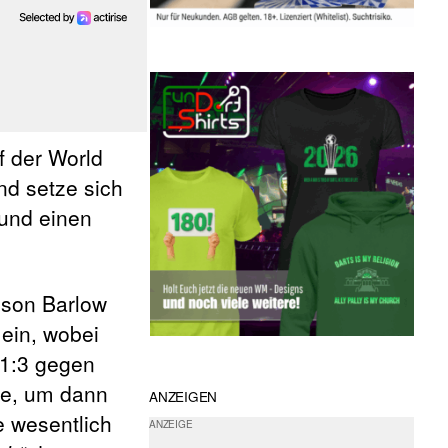
f der World
nd setze sich
 und einen
yson Barlow
ein, wobei
 1:3 gegen
te, um dann
ANZEIGEN
e wesentlich