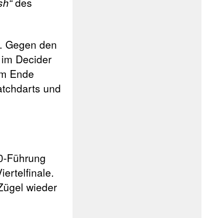
sh“
des
. Gegen den
 im Decider
 am Ende
tchdarts und
:0-Führung
ertelfinale.
 Zügel wieder