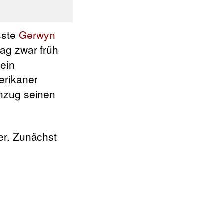
sste
Gerwyn
ag zwar früh
sein
erikaner
enzug seinen
er. Zunächst