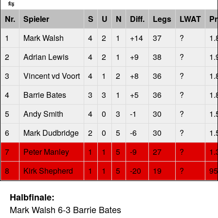
Nr.
Spieler
S
U
N
Diff.
Legs
LWAT
Pr
1
Mark Walsh
4
2
1
+14
37
?
1.
2
Adrian Lewis
4
2
1
+9
38
?
1.
3
Vincent vd Voort
4
1
2
+8
36
?
1.
4
Barrie Bates
3
3
1
+5
36
?
1.
5
Andy Smith
4
0
3
-1
30
?
1.
6
Mark Dudbridge
2
0
5
-6
30
?
1.
7
Peter Manley
1
1
5
-9
27
?
1.
8
Kirk Shepherd
1
1
5
-20
19
?
95
Halbfinale:
Mark Walsh 6-3 Barrie Bates