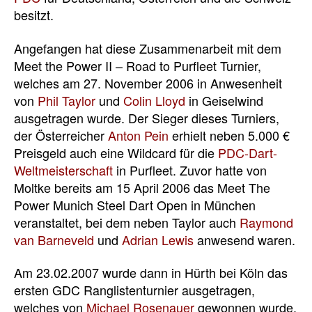
besitzt.
Angefangen hat diese Zusammenarbeit mit dem
Meet the Power II – Road to Purfleet Turnier,
welches am 27. November 2006 in Anwesenheit
von
Phil Taylor
und
Colin Lloyd
in Geiselwind
ausgetragen wurde. Der Sieger dieses Turniers,
der Österreicher
Anton Pein
erhielt neben 5.000 €
Preisgeld auch eine Wildcard für die
PDC-Dart-
Weltmeisterschaft
in Purfleet. Zuvor hatte von
Moltke bereits am 15 April 2006 das Meet The
Power Munich Steel Dart Open in München
veranstaltet, bei dem neben Taylor auch
Raymond
van Barneveld
und
Adrian Lewis
anwesend waren.
Am 23.02.2007 wurde dann in Hürth bei Köln das
ersten GDC Ranglistenturnier ausgetragen,
welches von
Michael Rosenauer
gewonnen wurde.