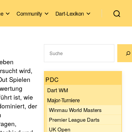
ce
Community
Dart-Lexikon
Suchen
Leben
Wenn die Ergebnisse der automatische
rsucht wird,
Out Spielen
PDC
rwertung
Dart WM
hrt ist, wie
Major-Turniere
ominiert, der
Winmau World Masters
h
Premier League Darts
ragen,
UK Open