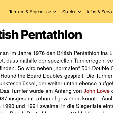
Turniere & Ergebnisse
Spieler
Infos & Servi
itish Pentathlon
man im Jahre 1976 den British Pentathlon ins 
, dass mithilfe der speziellen Turnierregeln ve
ufinden. So wird neben „normalen“ 501 Double 
 Round the Board Doubles gespielt. Die Turnie
nkteschlüssel, der weiter unten ebenso aufgefü
. Das Turnier wurde am Anfang von
John Lowe
d
1987 insgesamt zehnmal gewinnen konnte. Auc
 1990 und 1991 zweimal in die Siegerliste eint