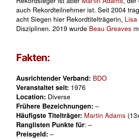
Rekordsieger ist aber
Martin Adams
, der
auch Rekordteilnehmer ist. Seit 2004 tr
acht Siegen hier Rekordtitelträgerin,
Lisa
Disziplinen. 2019 wurde
Beau Greaves
mi
Fakten:
Ausrichtender Verband:
BDO
Veranstaltet seit:
1976
Location:
Diverse
Frühere Bezeichnungen:
–
Häufigste Titelträger:
Martin Adams
(13
Ranglisten Punkte für
: –
Preisgeld:
–