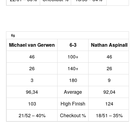
Michael van Gerwen
6-3
Nathan Aspinall
46
100+
46
26
140+
26
3
180
9
96,34
Average
92,04
103
High Finish
124
21/52 – 40%
Checkout %
18/51 – 35%