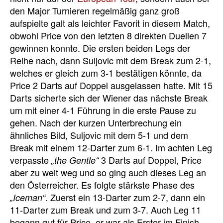
den Major Turnieren regelmäßig ganz groß
aufspielte galt als leichter Favorit in diesem Match,
obwohl Price von den letzten 8 direkten Duellen 7
gewinnen konnte. Die ersten beiden Legs der
Reihe nach, dann Suljovic mit dem Break zum 2-1,
welches er gleich zum 3-1 bestätigen könnte, da
Price 2 Darts auf Doppel ausgelassen hatte. Mit 15
Darts sicherte sich der Wiener das nächste Break
um mit einer 4-1 Führung in die erste Pause zu
gehen. Nach der kurzen Unterbrechung ein
ähnliches Bild, Suljovic mit dem 5-1 und dem
Break mit einem 12-Darter zum 6-1. Im achten Leg
verpasste
3 Darts auf Doppel, Price
„the Gentle“
aber zu weit weg und so ging auch dieses Leg an
den Österreicher. Es folgte stärkste Phase des
. Zuerst ein 13-Darter zum 2-7, dann ein
„Iceman“
11-Darter zum Break und zum 3-7. Auch Leg 11
begann gut für Price, er war als Erster im Finish-