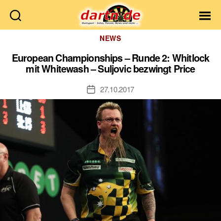
Dartn.de
Kategorien
NEWS
European Championships – Runde 2: Whitlock
mit Whitewash – Suljovic bezwingt Price
27.10.2017
Veröffentlichungsdatum