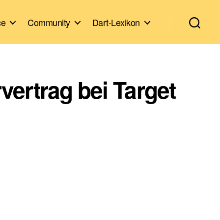
ce
Community
Dart-Lexikon
ertrag bei Target