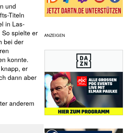
en und
ts-Titeln
l in Las-
So spielte er
ANZEIGEN
h bei der
ren
en konnte.
 knapp, er
sich dann aber
nter anderem