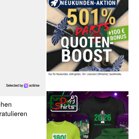
chen
atulieren