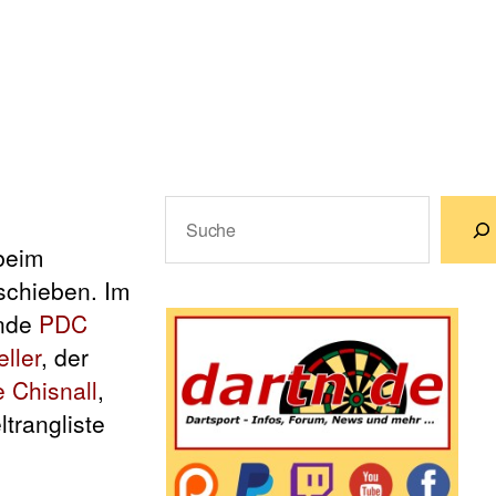
Suchen
beim
Wenn die Ergebnisse der automatische
rschieben.
Im
ende
PDC
eller
, der
 Chisnall
,
trangliste