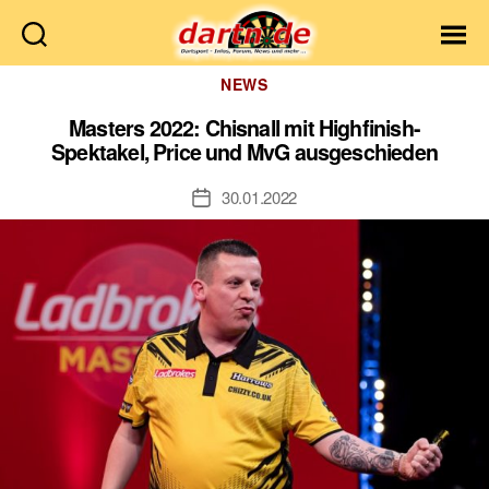
Dartn.de
Kategorien
NEWS
Masters 2022: Chisnall mit Highfinish-
Spektakel, Price und MvG ausgeschieden
30.01.2022
Veröffentlichungsdatum