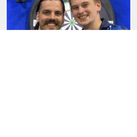
RDL Open: Pietreczko macht Triple perfekt