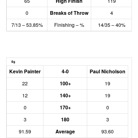
65
High Finish
119
0
Breaks of Throw
4
7/13 – 53.85%
Finishing – %
14/35 – 40%
Kevin Painter
4-0
Paul Nicholson
22
100+
19
12
140+
19
0
170+
0
3
180
3
91.59
Average
93.60