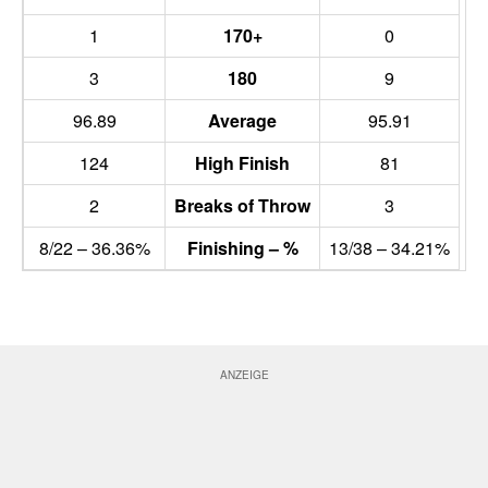
1
170+
0
3
180
9
96.89
Average
95.91
124
High Finish
81
2
Breaks of Throw
3
8/22 – 36.36%
Finishing – %
13/38 – 34.21%