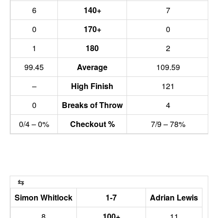
6
140+
7
0
170+
0
1
180
2
99.45
Average
109.59
–
High Finish
121
0
Breaks of Throw
4
0/4 – 0%
Checkout %
7/9 – 78%
Simon Whitlock
1-7
Adrian Lewis
8
100+
11