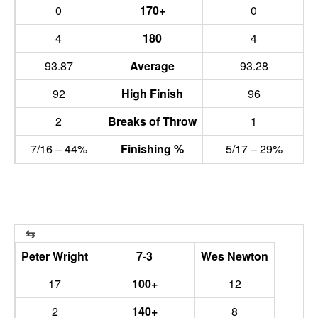
0
170+
0
4
180
4
93.87
Average
93.28
92
High Finish
96
2
Breaks of Throw
1
7/16 – 44%
Finishing %
5/17 – 29%
Peter Wright
7-3
Wes Newton
17
100+
12
2
140+
8