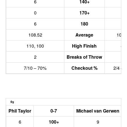
6
140+
6
0
170+
0
6
180
3
108.52
Average
100.
110, 100
High Finish
40
2
Breaks of Throw
0
7/10 – 70%
Checkout %
2/4 – 
Phil Taylor
0-7
Michael van Gerwen
6
100+
9