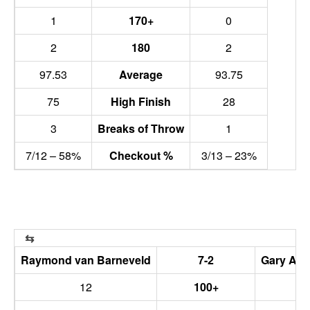
1
170+
0
2
180
2
97.53
Average
93.75
75
High Finish
28
3
Breaks of Throw
1
7/12 – 58%
Checkout %
3/13 – 23%
Raymond van Barneveld
7-2
Gary An
12
100+
8