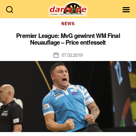
Dartn.de
Kategorien
NEWS
Premier League: MvG gewinnt WM Final
Neuauflage – Price entfesselt
07.02.2019
Veröffentlichungsdatum