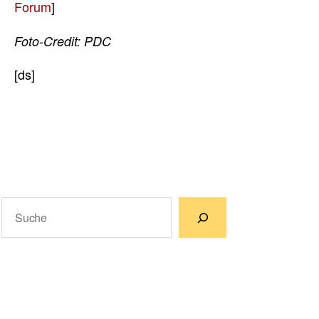
Forum
]
Foto-Credit: PDC
[ds]
Suchen
Wenn die Ergebnisse der automatischen Vervollständigun